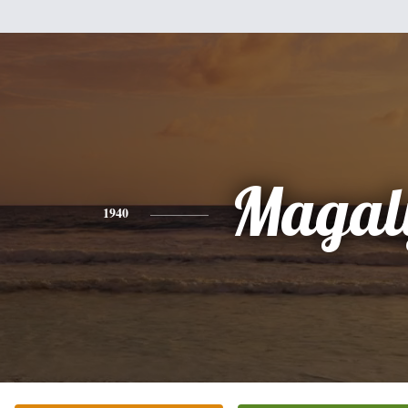
Magal
1940