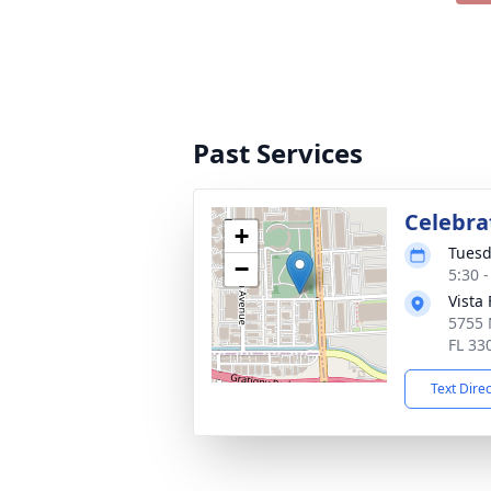
Past Services
Celebrat
+
Tuesd
−
5:30 
Vista
5755 
FL 33
Text Dire