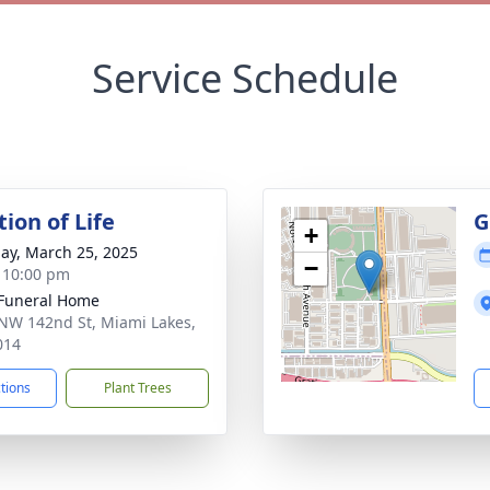
Service Schedule
ion of Life
G
+
ay, March 25, 2025
−
- 10:00 pm
 Funeral Home
NW 142nd St, Miami Lakes,
014
ctions
Plant Trees