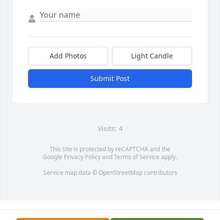
Add Photos
Light Candle
Submit Post
Visits: 4
This site is protected by reCAPTCHA and the
Google
Privacy Policy
and
Terms of Service
apply.
Service map data ©
OpenStreetMap
contributors