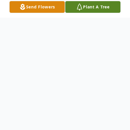
Send Flowers
Plant A Tree
Obituary
Jose Rolando Martinez
Diciembre 13, 1928 - Abril 3, 2026
Con gran tristeza le anunciamos el
fallecimiento de Jose Rolando Martinez,